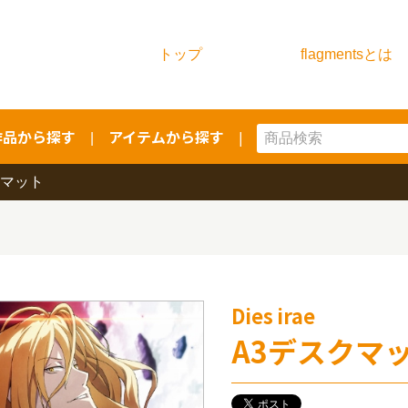
トップ
flagmentsとは
作品から探す
アイテムから探す
|
|
クマット
Dies irae
A3デスクマ