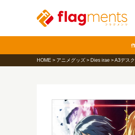
HOME
>
アニメグッズ
>
Dies irae
>
A3デス