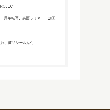
E PROJECT
ラー昇華転写、裏面ラミネート加工
入れ、商品シール貼付