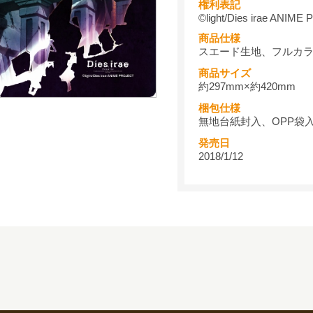
権利表記
©light/Dies irae ANIM
商品仕様
スエード生地、フルカ
商品サイズ
約297mm×約420mm
梱包仕様
無地台紙封入、OPP袋
発売日
2018/1/12