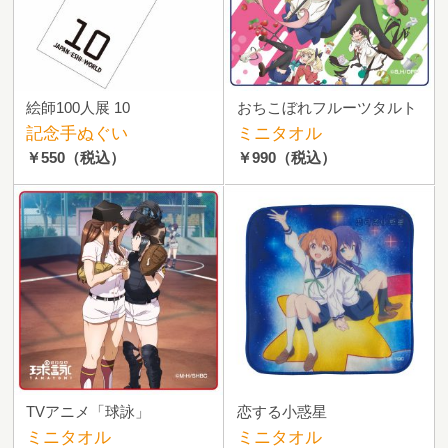
絵師100人展 10
おちこぼれフルーツタルト
記念手ぬぐい
ミニタオル
￥550
（税込）
￥990
（税込）
TVアニメ「球詠」
恋する小惑星
ミニタオル
ミニタオル