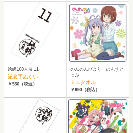
絵師100人展 11
のんのんびより のんすと
っぷ
記念手ぬぐい
ミニタオル
￥550
（税込）
￥990
（税込）