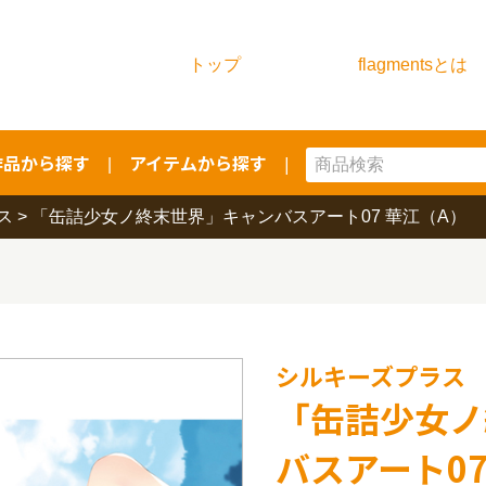
トップ
flagmentsとは
作品から探す
アイテムから探す
|
|
ス
>
「缶詰少女ノ終末世界」キャンバスアート07 華江（A）
シルキーズプラス
「缶詰少女ノ
バスアート07