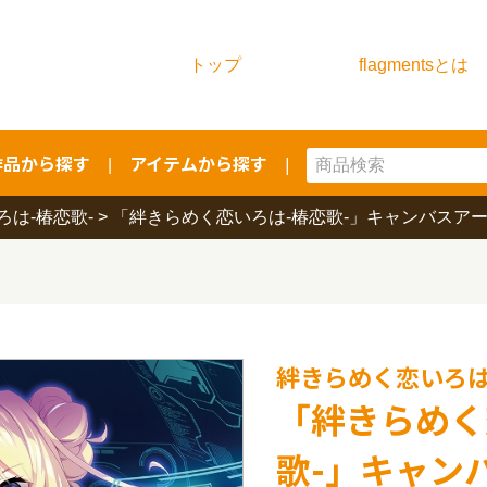
トップ
flagmentsとは
作品から探す
アイテムから探す
|
|
は-椿恋歌-
>
「絆きらめく恋いろは-椿恋歌-」キャンバスアート
絆きらめく恋いろは
「絆きらめく
歌-」キャンバ