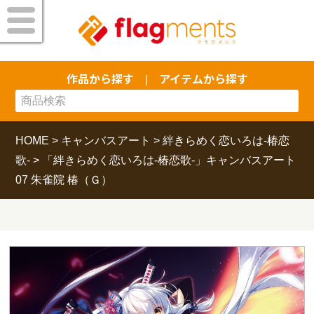
作品から探す
アイテムから探す
|
HOME
>
キャンバスアート
>
絆きらめく恋いろは-椿恋
歌-
>
「絆きらめく恋いろは-椿恋歌-」キャンバスアート
07 朱雀院 椿（Ｇ）