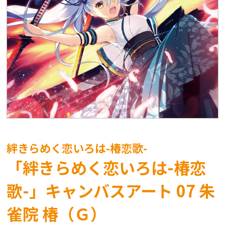
絆きらめく恋いろは-椿恋歌-
「絆きらめく恋いろは-椿恋
歌-」キャンバスアート 07 朱
雀院 椿（Ｇ）