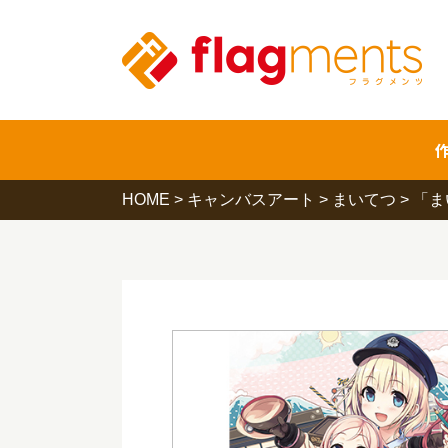
HOME
>
キャンバスアート
>
まいてつ
>
「ま