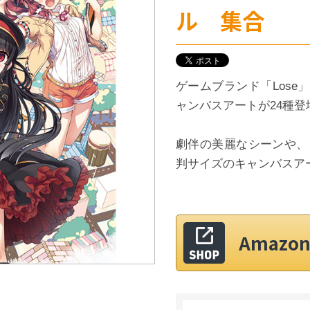
ル 集合
ゲームブランド「Lose
ャンバスアートが24種登
劇伴の美麗なシーンや、
判サイズのキャンバスア
Amaz