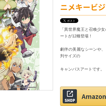
ニメキービジ
「異世界魔王と召喚少女
ートが12種登場！
劇伴の美麗なシーンや、
判サイズの
キャンバスアートです。
Amaz