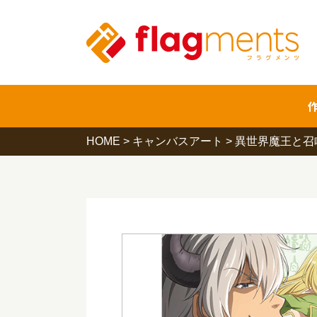
HOME
>
キャンバスアート
>
異世界魔王と召