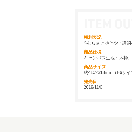
権利表記
©むらさきゆきや・講談
商品仕様
キャンパス生地・木枠
商品サイズ
約410×318mm（F6サ
発売日
2018/11/6