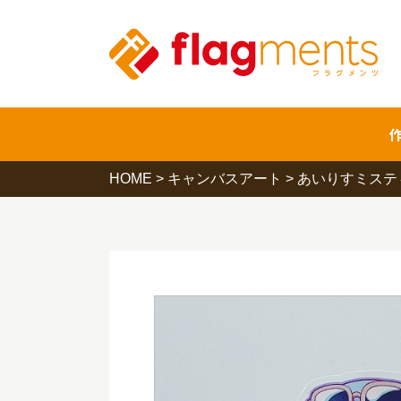
HOME
>
キャンバスアート
>
あいりすミステ