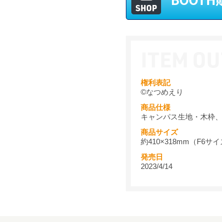
権利表記
©なつめえり
商品仕様
キャンパス生地・木枠
商品サイズ
約410×318mm（F6サ
発売日
2023/4/14