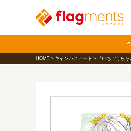
HOME
>
キャンバスアート
>
『いちごうららか