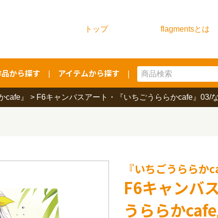
トップ
flagmentsとは
作品から探す
アイテムから探す
|
|
cafe』
>
F6キャンバスアート・『いちごうららかcafe』03/
『いちごうららかca
F6キャンバ
うららかcaf