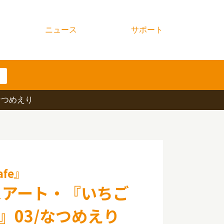
ニュース
サポート
なつめえり
fe』
スアート・『いちご
e』03/なつめえり