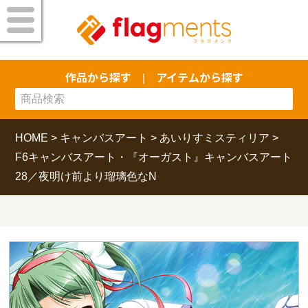
作品から探す
アイテムから探す
|
HOME
>
キャンバスアート
>
あいりすミスティリア
>
F6キャンバスアート・『オーガスト』キャンバスアート
28／夜明け前より瑠璃色なN