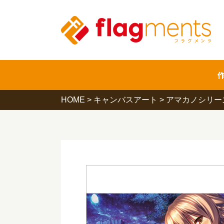
HOME
>
キャンバスアート
>
アマカノシリー