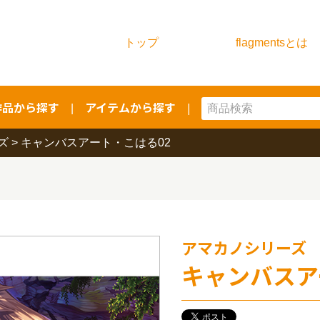
トップ
flagmentsとは
作品から探す
アイテムから探す
|
|
ズ
>
キャンバスアート・こはる02
アマカノシリーズ
キャンバスア