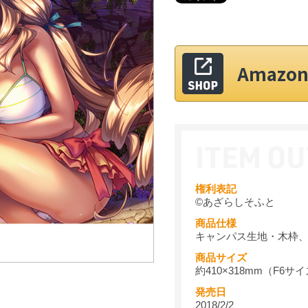
Amaz
権利表記
©あざらしそふと
商品仕様
キャンパス生地・木枠
商品サイズ
約410×318mm（F6サ
発売日
2018/2/2