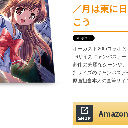
／月は東に日
こう
オーガスト20thコラ
F6サイズキャンバスアー
劇伴の美麗なシーンや、
判サイズのキャンバスア
原画担当本人の直筆サイ
Amaz