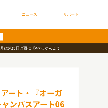
ニュース
サポート
／月は東に日は西に_B/べっかんこう
スアート・『オーガ
キャンバスアート06