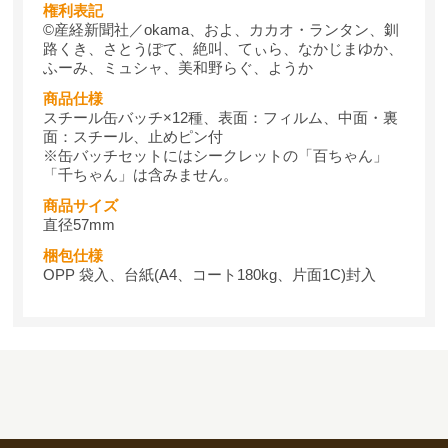
権利表記
©産経新聞社／okama、およ、カカオ・ランタン、釧
路くき、さとうぽて、絶叫、てぃら、なかじまゆか、
ふーみ、ミュシャ、美和野らぐ、ようか
商品仕様
スチール缶バッチ×12種、表面：フィルム、中面・裏
面：スチール、止めピン付
※缶バッチセットにはシークレットの「百ちゃん」
「千ちゃん」は含みません。
商品サイズ
直径57mm
梱包仕様
OPP 袋入、台紙(A4、コート180kg、片面1C)封入