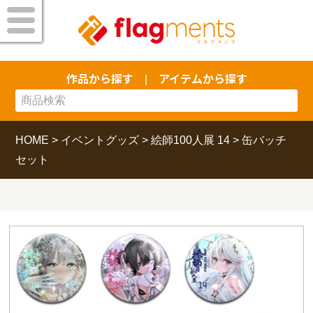
作品から探す
アイテムから探す
|
HOME
>
イベントグッズ
>
絵師100人展 14
>
缶バッチ
セット