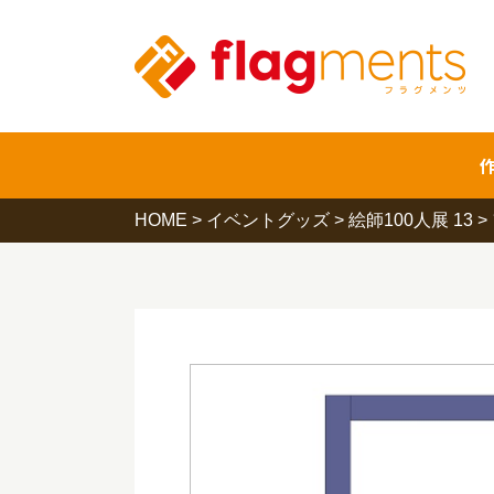
HOME
>
イベントグッズ
>
絵師100人展 13
>