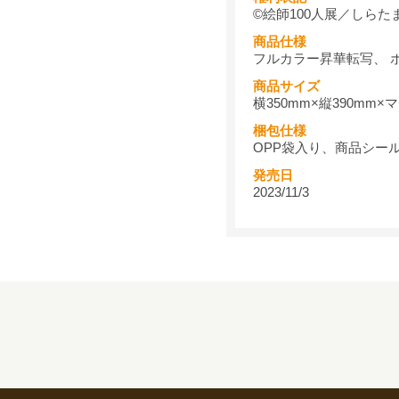
©絵師100人展／しらた
商品仕様
フルカラー昇華転写、 
商品サイズ
横350mm×縦390mm×マ
梱包仕様
OPP袋入り、商品シー
発売日
2023/11/3