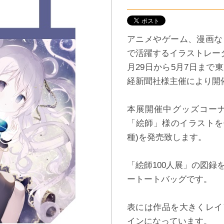
アニメやゲーム、漫画な
で活躍するイラストレータ
月29日から5月7日ま
経新聞社様主催により開催
本展開催中グッズコー
「絵師」様のイラストを
種)を発売致します。
「絵師100人展」の図
ートートバッグです。
表には作品を大きくレイ
インになっています。