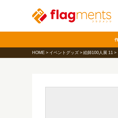
HOME
>
イベントグッズ
>
絵師100人展 11
>