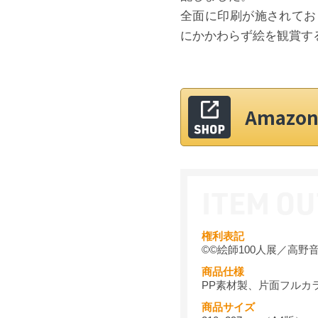
全面に印刷が施されてお
にかかわらず絵を観賞す
Amaz
権利表記
©©絵師100人展／高野
商品仕様
PP素材製、片面フルカ
商品サイズ