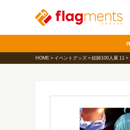
HOME
>
イベントグッズ
>
絵師100人展 11
>