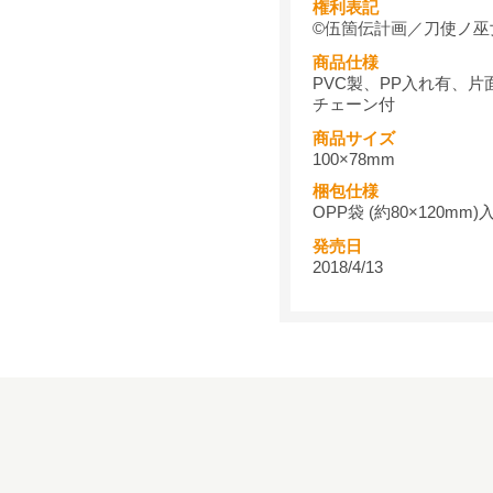
権利表記
©伍箇伝計画／刀使ノ巫
商品仕様
PVC製、PP入れ有、
チェーン付
商品サイズ
100×78mm
梱包仕様
OPP袋 (約80×120m
発売日
2018/4/13