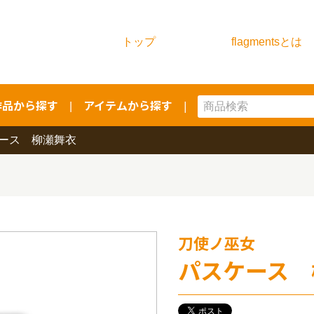
トップ
flagmentsとは
作品から探す
アイテムから探す
|
|
ース 柳瀬舞衣
刀使ノ巫女
パスケース 