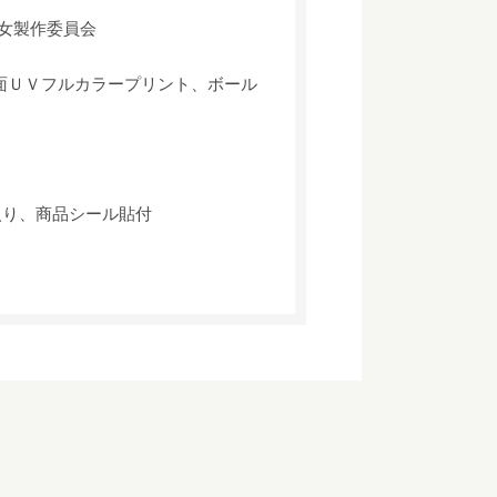
女製作委員会
片面ＵＶフルカラープリント、ボール
m)入り、商品シール貼付