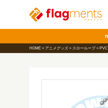
HOME
>
アニメグッズ
>
スローループ
>
PV