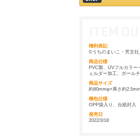
権利表記
©うちのまいこ・芳文社
商品仕様
PVC製、UVフルカラ
ェルダー加工、ボール
商品サイズ
約80mmφ×厚さ約2.5m
梱包仕様
OPP袋入り、台紙封入
発売日
2022/3/18