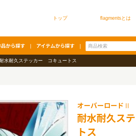
トップ
flagmentsとは
作品から探す
アイテムから探す
|
|
耐水耐久ステッカー コキュートス
オーバーロードⅡ
耐水耐久ステ
トス