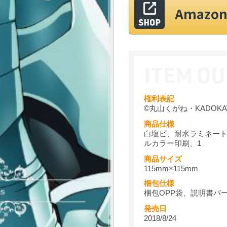
Amaz
権利表記
©丸山くがね・KADOK
商品仕様
白塩ビ、耐水ラミネート
ルカラー印刷、1
商品サイズ
115mm×115mm
梱包仕様
梱包OPP袋、説明書バ
発売日
2018/8/24