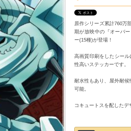
原作シリーズ累計760万部
期が放映中の『オーバー
ー(15種)が登場！
高画質印刷をしたシール
性高いステッカーです。
耐水性もあり、屋外耐候
可能。
コキュートスを配したデ