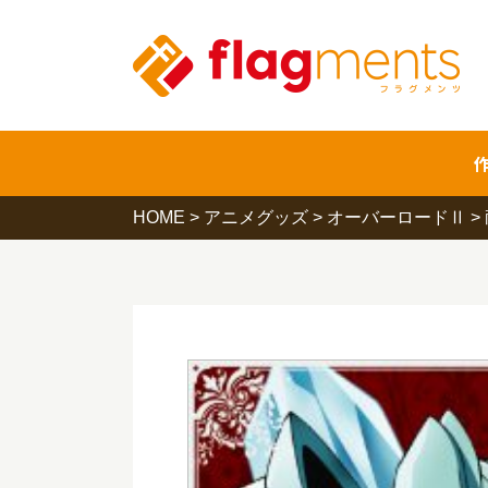
HOME
>
アニメグッズ
>
オーバーロードⅡ
>