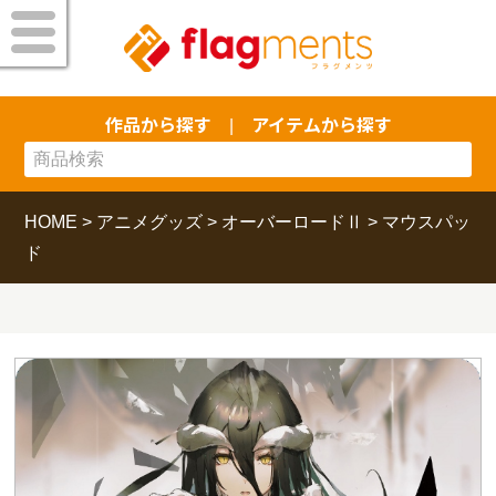
作品から探す
アイテムから探す
|
HOME
>
アニメグッズ
>
オーバーロードⅡ
>
マウスパッ
ド