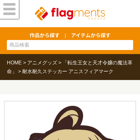
作品から探す
アイテムから探す
|
HOME
>
アニメグッズ
>
「転生王女と天才令嬢の魔法革
命」
>
耐水耐久ステッカー アニスフィアマーク