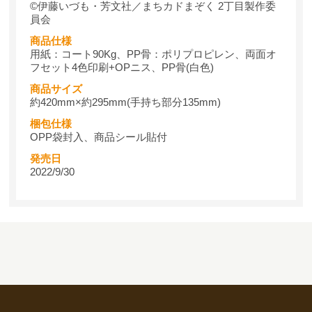
©伊藤いづも・芳文社／まちカドまぞく 2丁目製作委
員会
商品仕様
用紙：コート90Kg、PP骨：ポリプロピレン、両面オ
フセット4色印刷+OPニス、PP骨(白色)
商品サイズ
約420mm×約295mm(手持ち部分135mm)
梱包仕様
OPP袋封入、商品シール貼付
発売日
2022/9/30