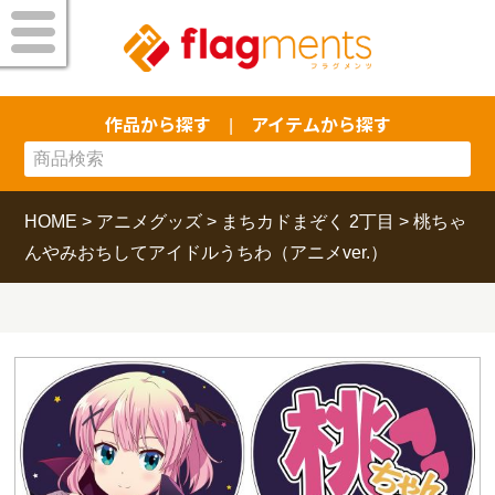
作品から探す
アイテムから探す
|
HOME
>
アニメグッズ
>
まちカドまぞく 2丁目
>
桃ちゃ
んやみおちしてアイドルうちわ（アニメver.）