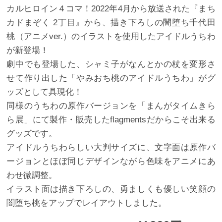
カルヒロイン４コマ！2022年4月から放送された『まち
カドまぞく 2丁目』から、描き下ろしの闇堕ち千代田
桃（アニメver.）のイラストを使用したアイドルうちわ
が新登場！
劇中でも登場した、シャミ子がなんとかの杖を変形さ
せて作り出した「やみおち桃のアイドルうちわ」がグ
ッズとして具現化！
同様のうちわの原作バージョンを「まんがタイムきら
ら展」にて製作・販売したflagmentsだからこそ出来る
グッズです。
アイドルうちわらしい大判サイズに、文字面は原作バ
ージョンとほぼ同じデザインながら色味をアニメにあ
わせ微調整。
イラスト面は描き下ろしの、勇ましくも優しい笑顔の
闇堕ち桃をアップでレイアウトしました。