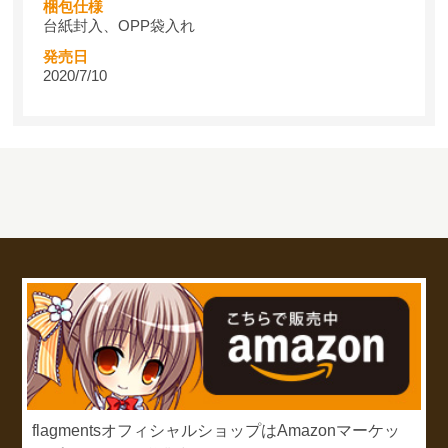
梱包仕様
台紙封入、OPP袋入れ
発売日
2020/7/10
flagmentsオフィシャルショップはAmazonマーケッ