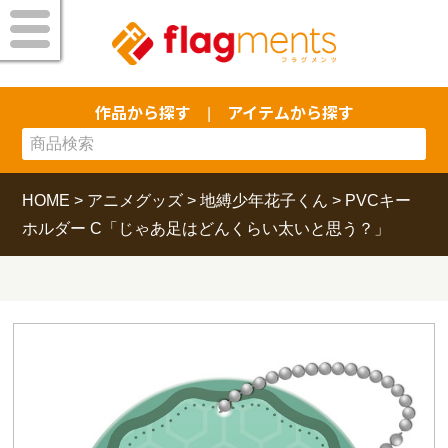
作品から探す
アイテムから探す
|
HOME
>
アニメグッズ
>
地縛少年花子くん
>
PVCキー
ホルダー C「じゃあ足はどんくらい太いと思う？」