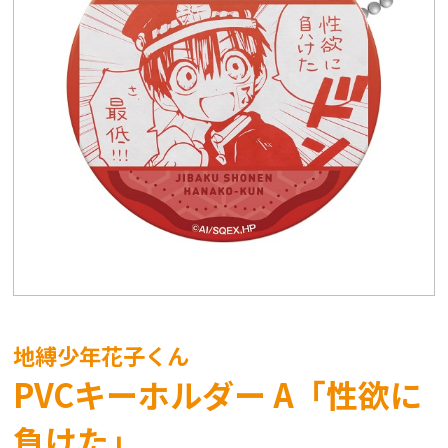
地縛少年花子くん
PVCキーホルダー A「性欲に
負けた」