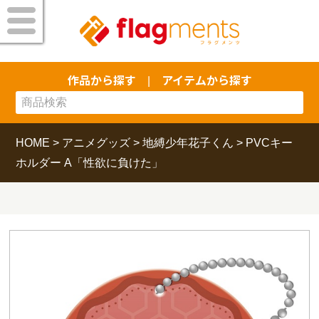
作品から探す
アイテムから探す
|
HOME
>
アニメグッズ
>
地縛少年花子くん
>
PVCキー
ホルダー A「性欲に負けた」