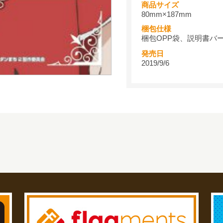
商品サイズ
80mm×187mm
梱包仕様
梱包OPP袋、説明書バ
発売日
2019/9/6