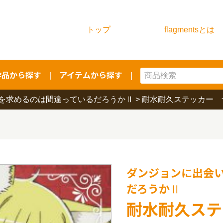
トップ
flagmentsとは
作品から探す
アイテムから探す
|
|
を求めるのは間違っているだろうかⅡ
>
耐水耐久ステッカー 
ダンジョンに出会
だろうかⅡ
耐水耐久ステ