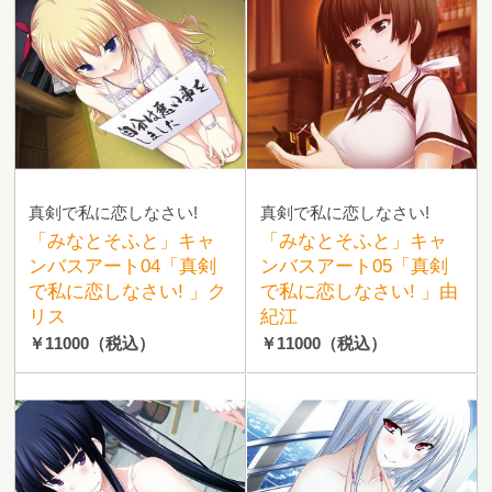
真剣で私に恋しなさい!
真剣で私に恋しなさい!
「みなとそふと」キャ
「みなとそふと」キャ
ンバスアート04「真剣
ンバスアート05「真剣
で私に恋しなさい! 」ク
で私に恋しなさい! 」由
リス
紀江
￥11000
（税込）
￥11000
（税込）